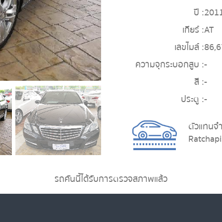
ปี :
201
เกียร์ :
AT
เลขไมล์ :
86,
ความจุกระบอกสูบ :
-
สี :
-
ประตู :
-
ตัวแทนจ
Ratchapi
รถคันนี้ได้รับการตรวจสภาพแล้ว