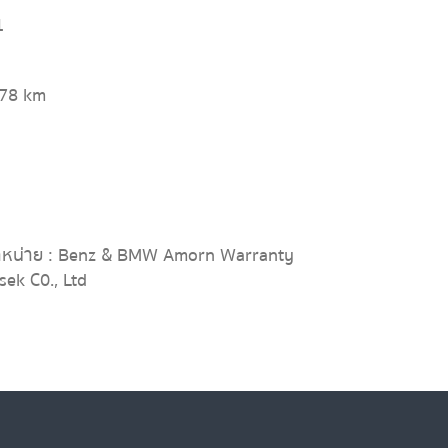
1
678 km
ำหน่าย : Benz & BMW Amorn Warranty
sek C0., Ltd