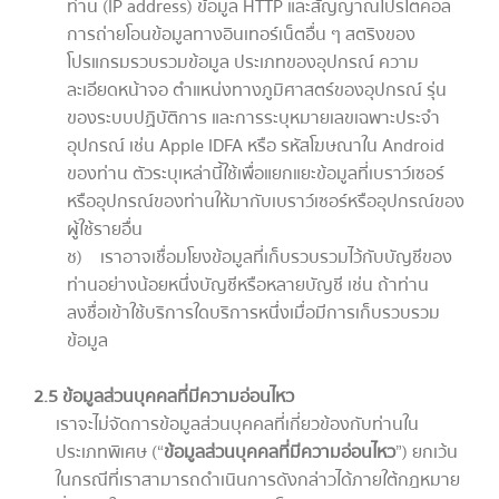
ท่าน (IP address) ข้อมูล HTTP และสัญญาณโปรโตคอล
การถ่ายโอนข้อมูลทางอินเทอร์เน็ตอื่น ๆ สตริงของ
โปรแกรมรวบรวมข้อมูล ประเภทของอุปกรณ์ ความ
ละเอียดหน้าจอ ตำแหน่งทางภูมิศาสตร์ของอุปกรณ์ รุ่น
ของระบบปฏิบัติการ และการระบุหมายเลขเฉพาะประจำ
อุปกรณ์ เช่น Apple IDFA หรือ รหัสโฆษณาใน Android
ของท่าน ตัวระบุเหล่านี้ใช้เพื่อแยกแยะข้อมูลที่เบราว์เซอร์
หรืออุปกรณ์ของท่านให้มากับเบราว์เซอร์หรืออุปกรณ์ของ
ผู้ใช้รายอื่น
ช) เราอาจเชื่อมโยงข้อมูลที่เก็บรวบรวมไว้กับบัญชีของ
ท่านอย่างน้อยหนึ่งบัญชีหรือหลายบัญชี เช่น ถ้าท่าน
ลงชื่อเข้าใช้บริการใดบริการหนึ่งเมื่อมีการเก็บรวบรวม
ข้อมูล
2.5 ข้อมูลส่วนบุคคลที่มีความอ่อนไหว
เราจะไม่จัดการข้อมูลส่วนบุคคลที่เกี่ยวข้องกับท่านใน
ประเภทพิเศษ (“
ข้อมูลส่วนบุคคลที่มีความอ่อนไหว
”) ยกเว้น
ในกรณีที่เราสามารถดำเนินการดังกล่าวได้ภายใต้กฎหมาย