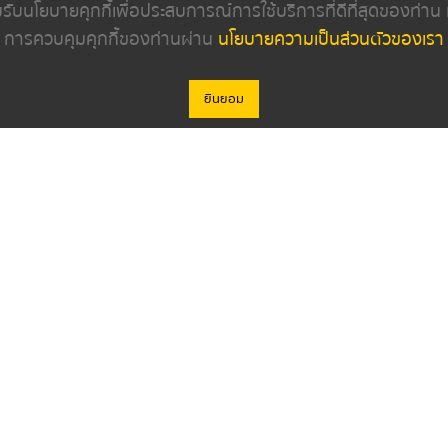
ยอมรับนโยบายคุกกี้เพื่อประสบการณ์การใช้บริการที่ดีที่สุดของท่า
ภายในรถ
เครื่องยนต์
การควบคุมคุกกี้ของท่านผ่าน
นโยบายความเป็นส่วนตัวของเรา
ปกติ
ยินยอม
ดูรายละเอียดเกี่ยวกับรถ
© 2023 Car Credo (Thailand) Co., Ltd
งเรา
ค้นหารถมือสอง
ดีลเลอร์
บทความ