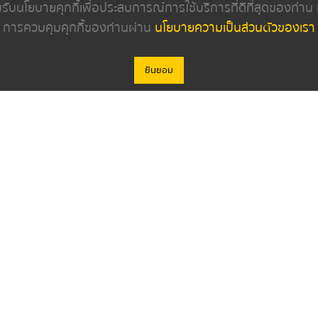
ยอมรับนโยบายคุกกี้เพื่อประสบการณ์การใช้บริการที่ดีที่สุดของท่า
ภายในรถ
เครื่องยนต์
การควบคุมคุกกี้ของท่านผ่าน
นโยบายความเป็นส่วนตัวของเรา
ปกติ
ยินยอม
ดูรายละเอียดเกี่ยวกับรถ
© 2023 Car Credo (Thailand) Co., Ltd
งเรา
ค้นหารถมือสอง
ดีลเลอร์
บทความ