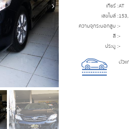
เกียร์ :
AT
เลขไมล์ :
153
ความจุกระบอกสูบ :
-
สี :
-
ประตู :
-
ตัวแ