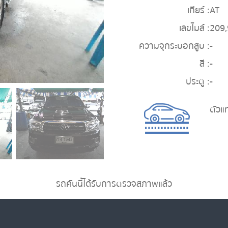
เกียร์ :
AT
เลขไมล์ :
209
ความจุกระบอกสูบ :
-
สี :
-
ประตู :
-
ตัวแ
รถคันนี้ได้รับการตรวจสภาพแล้ว