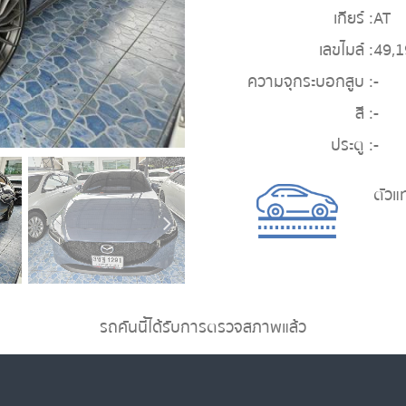
เกียร์ :
AT
เลขไมล์ :
49,
ความจุกระบอกสูบ :
-
สี :
-
ประตู :
-
ตัวแ
รถคันนี้ได้รับการตรวจสภาพแล้ว