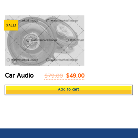
SALE!
Car Audio
$
79.00
$
49.00
Add to cart