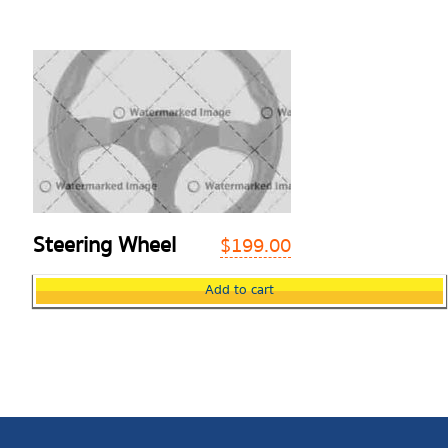
Steering Wheel
$
199.00
Add to cart